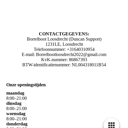
CONTACTGEGEVENS:
Borrelboot Loosdrecht (Duncan Support)
1231LE, Loosdrecht
Telefoonnummer: +31640310954
E-mail: Borrelbootloosdrecht2022@gmail.com
KvK-nummer: 86867393
BTW-identificatienummer: NL004318011B54
Onze openingstijden
maandag
8
:
00
–
21
:
00
dinsdag
8
:
00
–
21
:
00
woensdag
8
:
00
–
21
:
00
donderdag