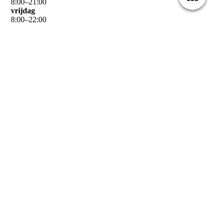
8
:
00
–
21
:
00
vrijdag
8
:
00
–
22
:
00
zaterdag
9
:
00
–
22
:
00
zondag
9
:
00
–
21
:
00