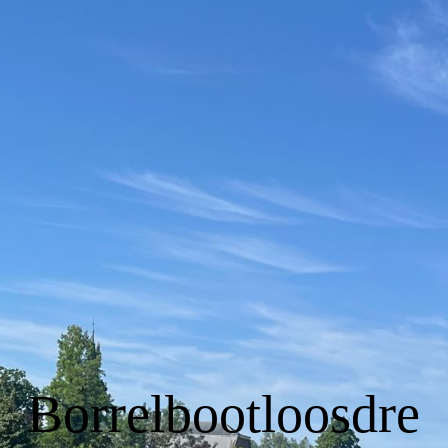
HOME
Sail Amsterdam 2025
INFORMATIE
KOSTEN
RESERVERINGS AANVRAAG
Borrelbootloosdre