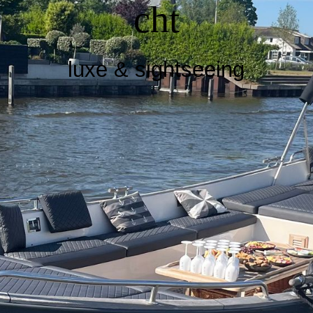
OVER ONS
cht
PREVIEW
luxe & sightseeing
CONTACT